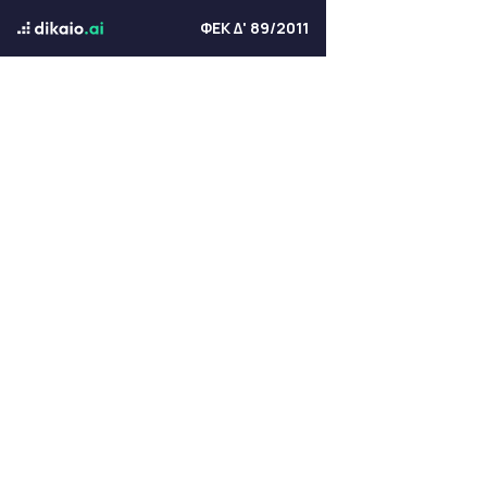
ΦΕΚ Δ' 89/2011