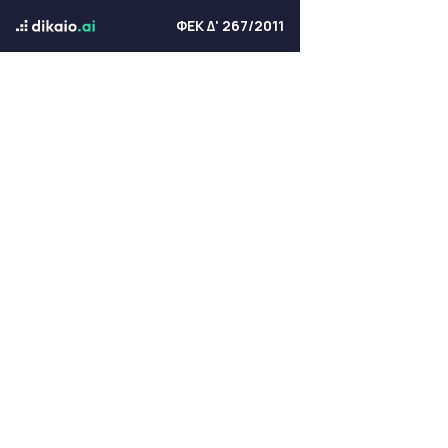
ΦΕΚ Δ' 267/2011