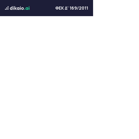
ΦΕΚ Δ' 169/2011