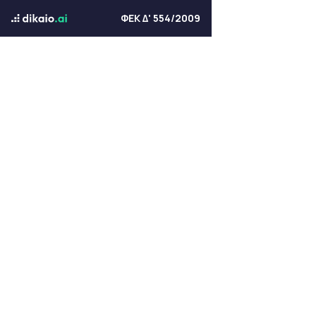
ΦΕΚ Δ' 554/2009