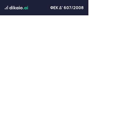
ΦΕΚ Δ' 607/2008