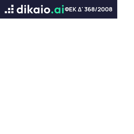
ΦΕΚ Δ' 368/2008