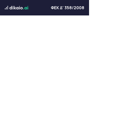
ΦΕΚ Δ' 358/2008