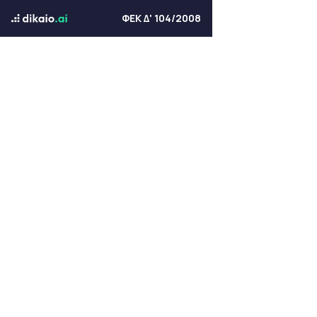
ΦΕΚ Δ' 104/2008