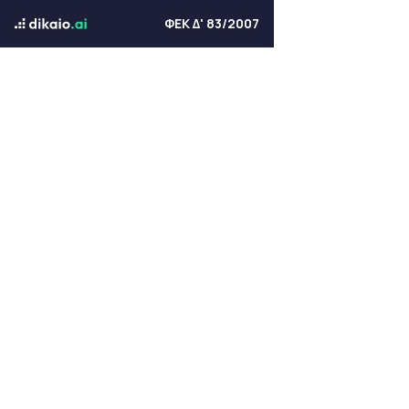
ΦΕΚ Δ' 83/2007