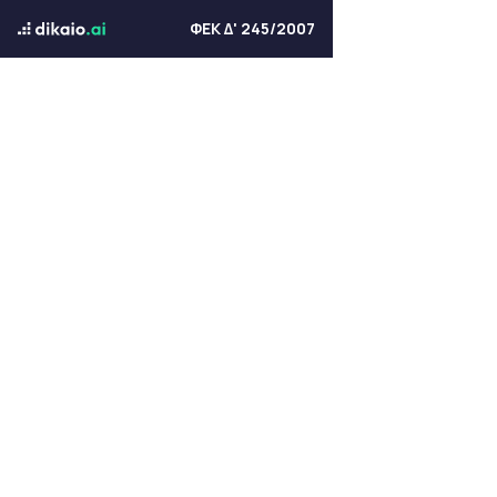
ΦΕΚ Δ' 245/2007