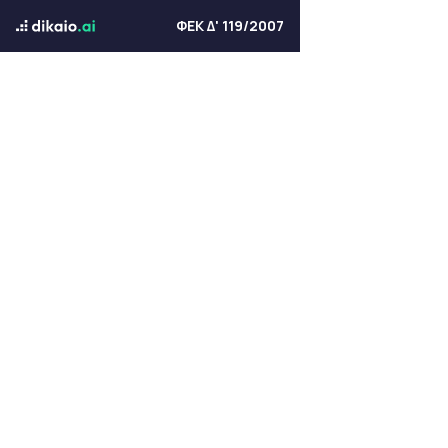
ΦΕΚ Δ' 119/2007