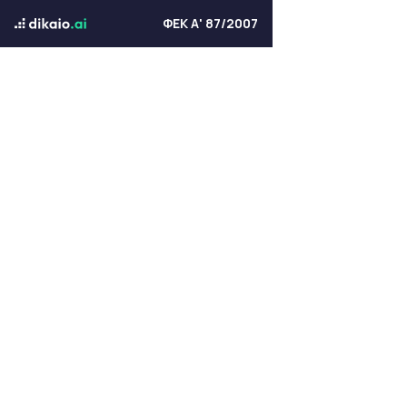
ΦΕΚ Α' 87/2007