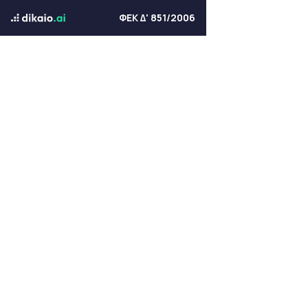
ΦΕΚ Δ' 851/2006