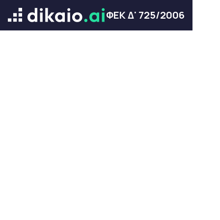
ΦΕΚ Δ' 725/2006