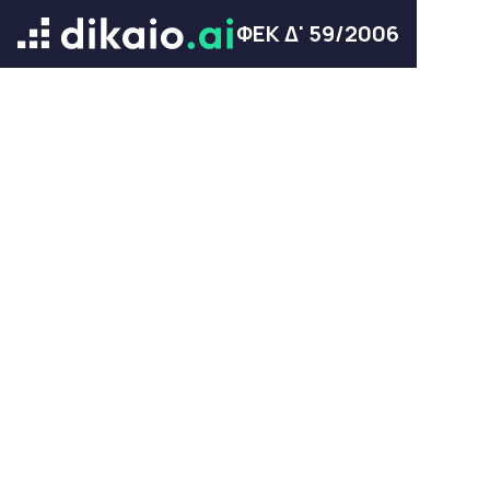
ΦΕΚ Δ' 59/2006