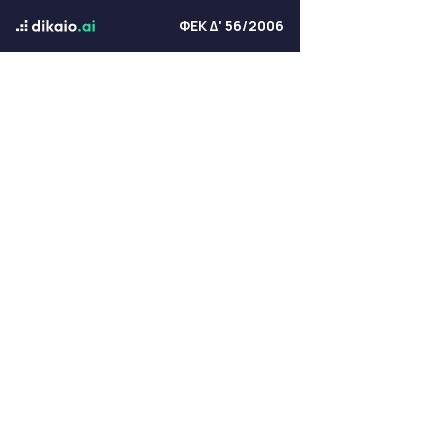
ΦΕΚ Δ' 56/2006