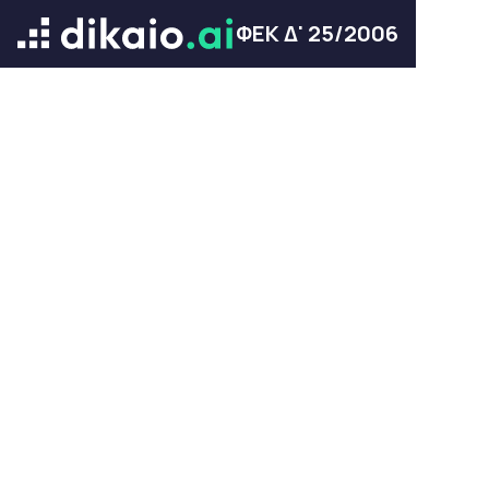
ΦΕΚ Δ' 25/2006