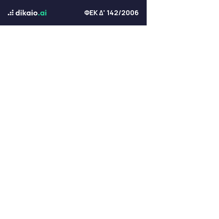
ΦΕΚ Δ' 142/2006