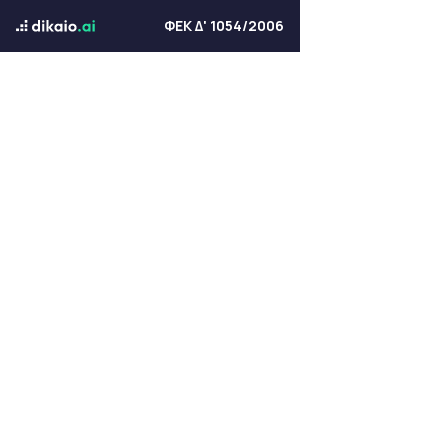
ΦΕΚ Δ' 1054/2006