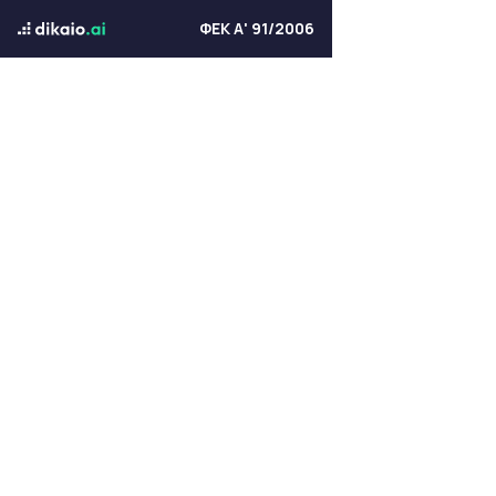
ΦΕΚ Α' 91/2006