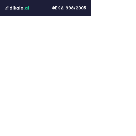
ΦΕΚ Δ' 998/2005