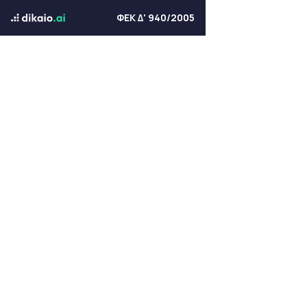
ΦΕΚ Δ' 940/2005