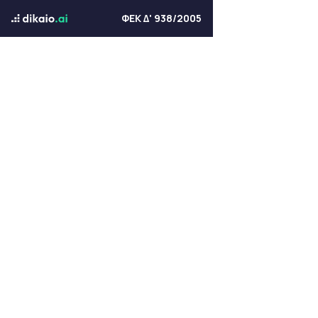
ΦΕΚ Δ' 938/2005