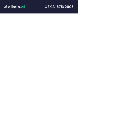
ΦΕΚ Δ' 875/2005