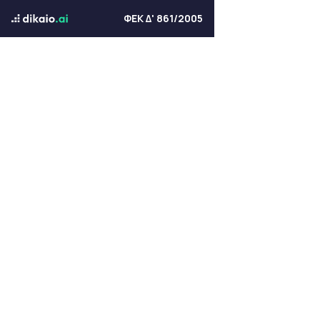
ΦΕΚ Δ' 861/2005