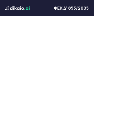
ΦΕΚ Δ' 853/2005