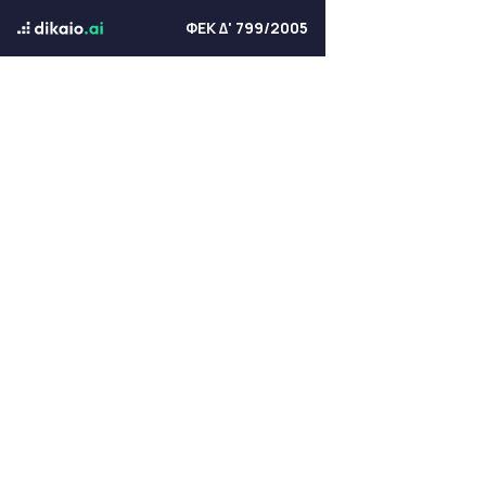
ΦΕΚ Δ' 799/2005