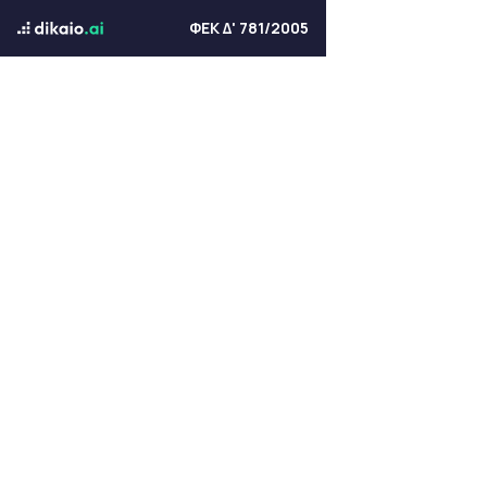
ΦΕΚ Δ' 781/2005