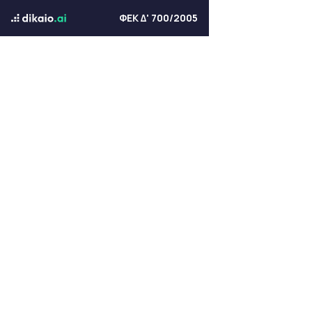
ΦΕΚ Δ' 700/2005