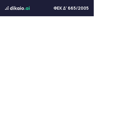
ΦΕΚ Δ' 665/2005