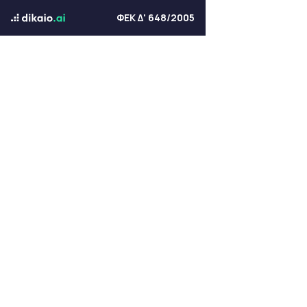
ΦΕΚ Δ' 648/2005