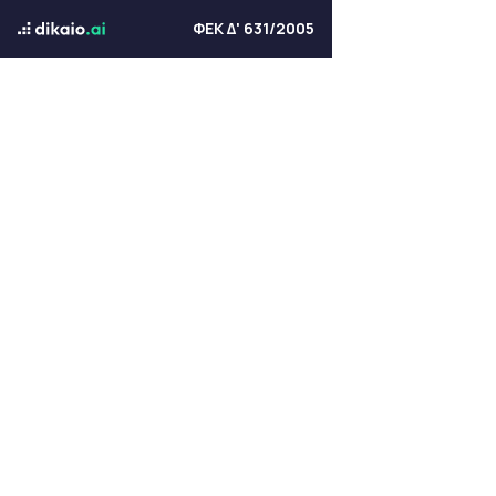
ΦΕΚ Δ' 631/2005