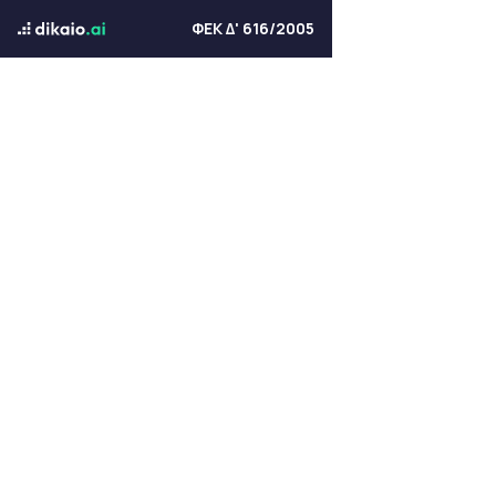
ΦΕΚ Δ' 616/2005