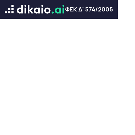
ΦΕΚ Δ' 574/2005