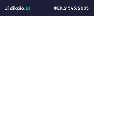
ΦΕΚ Δ' 543/2005