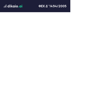
ΦΕΚ Δ' 1494/2005