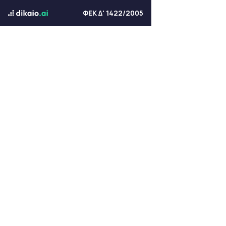
ΦΕΚ Δ' 1422/2005