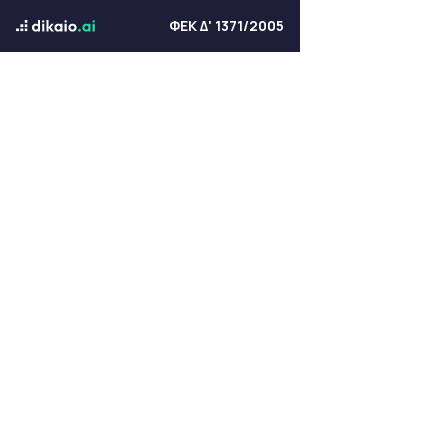
ΦΕΚ Δ' 1371/2005