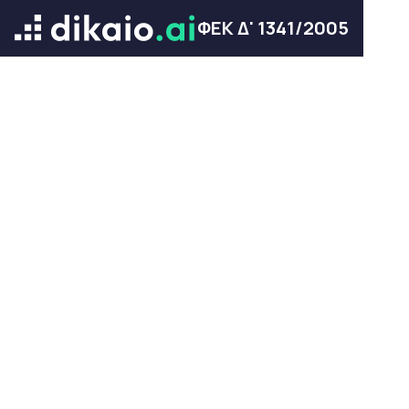
ΦΕΚ Δ' 1341/2005