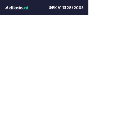
ΦΕΚ Δ' 1328/2005