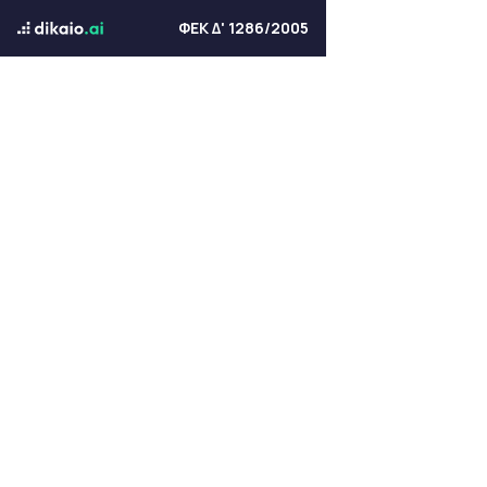
ΦΕΚ Δ' 1286/2005