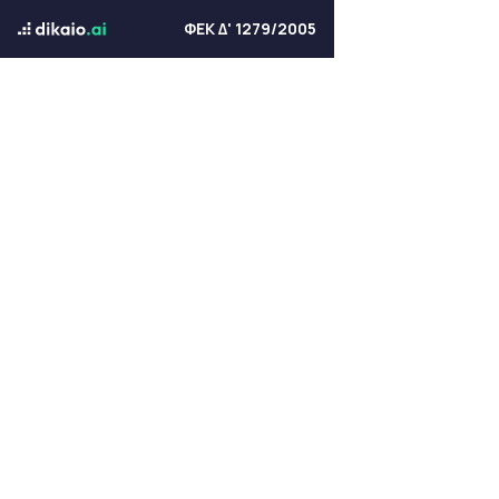
ΦΕΚ Δ' 1279/2005