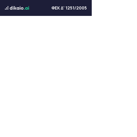
ΦΕΚ Δ' 1251/2005