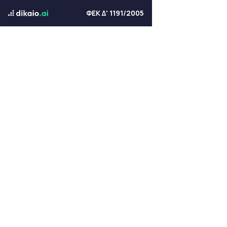
ΦΕΚ Δ' 1191/2005