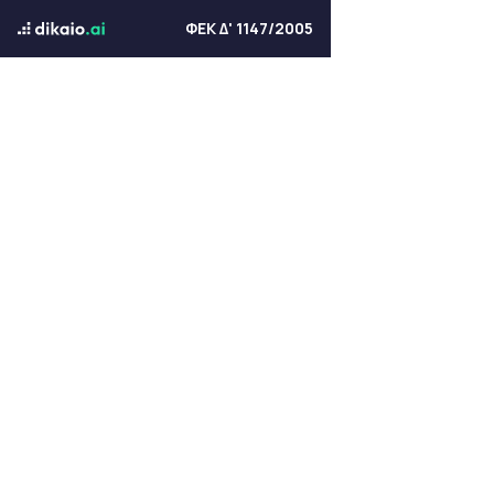
ΦΕΚ Δ' 1147/2005