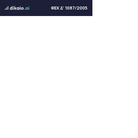
ΦΕΚ Δ' 1087/2005