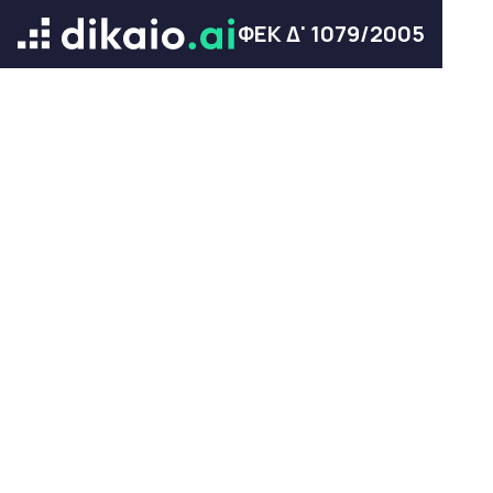
ΦΕΚ Δ' 1079/2005