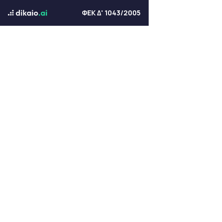
ΦΕΚ Δ' 1043/2005