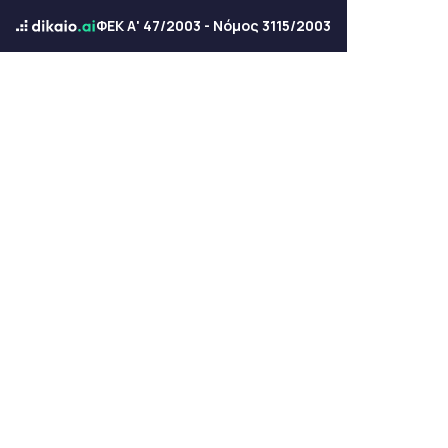
ΦΕΚ Α' 47/2003 - Νόμος 3115/2003