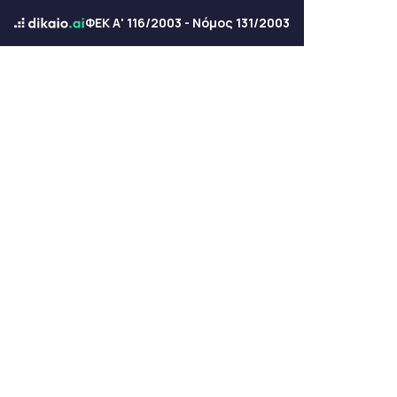
ΦΕΚ Α' 116/2003 - Νόμος 131/2003